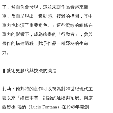
了，然而你會發現，這並未讓作品看起來簡
單，反而呈現出一種動態、複雜的構圖，其中
重力也扮演了重要角色。」這些鬆散的線條在
重力的影響下，成為繪畫的「行動者」，參與
畫作的構建過程，賦予作品一種隱秘的生命
力。
▍藝術史脈絡與技法的演進
莉莉・德邦特的創作可以視為對20世紀現代主
義以來「繪畫本質」討論的延續與拓展。與盧
西奧‧封塔納（Lucio Fontana）在1949年開創